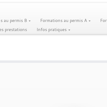
s au permis B
Formations au permis A
For
es prestations
Infos pratiques